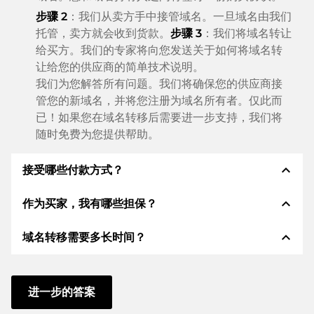
步骤 2
：我们从卖方手中接管域名。一旦域名由我们
托管，卖方就会收到货款。
步骤 3
：我们将域名转让
给买方。我们的专家将向您发送关于如何将域名转
让给您的供应商的简单技术说明。
我们为您解答所有问题。我们将确保您的供应商接
管您的新域名，并将您注册为域名所有者。仅此而
已！如果您在域名转移后需要进一步支持，我们将
随时免费为您提供帮助。
expand_less
接受哪些付款方式？
expand_less
作为买家，我有哪些担保？
我们使用 SEPA 作为预付费，并使用 STRIPE 作为支
付服务提供商，以提供可用的支付方式，例如：信用
expand_less
域名转移需要多长时间？
卡、PayPal、Klarna、ApplePay、GooglePay、支
作为买方，我们始终向您保证以下证券。这就是我们的
付宝或当地供应商：信用卡、PayPal、Klarna、
名称所代表的意义n:
ApplePay、GooglePay、支付宝或本地供应商。
域名转移到新的提供商是通过自动程序实时进行的。只
根据德国法律，ELITEDOMAINS GmbH 担任
域名
要您及时采取行动，并且您的供应商没有任何问题，一
进一步的答案
托管人
。
切都会在几分钟内完成。